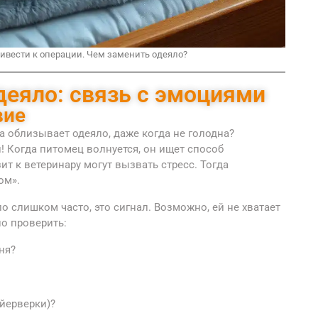
ивести к операции. Чем заменить одеяло?
деяло: связь с эмоциями
вие
а облизывает одеяло, даже когда не голодна?
и! Когда питомец волнуется, он ищет способ
ит к ветеринару могут вызвать стресс. Тогда
ом».
о слишком часто, это сигнал. Возможно, ей не хватает
но проверить:
ня?
ейерверки)?