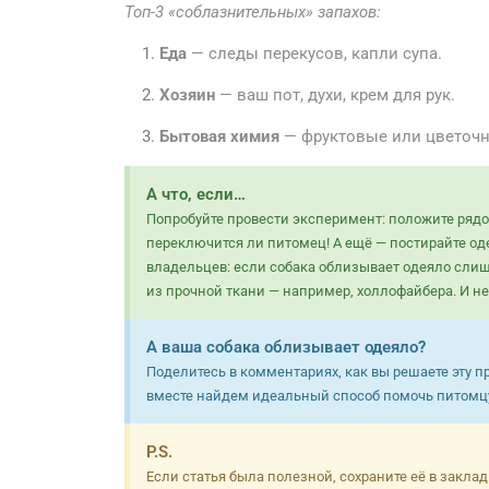
Топ-3 «соблазнительных» запахов:
Еда
— следы перекусов, капли супа.
Хозяин
— ваш пот, духи, крем для рук.
Бытовая химия
— фруктовые или цветочн
А что, если…
Попробуйте провести эксперимент: положите рядо
переключится ли питомец! А ещё — постирайте оде
владельцев: если собака облизывает одеяло слишк
из прочной ткани — например, холлофайбера. И не
А ваша собака облизывает одеяло?
Поделитесь в комментариях, как вы решаете эту п
вместе найдем идеальный способ помочь питомц
P.S.
Если статья была полезной, сохраните её в заклад