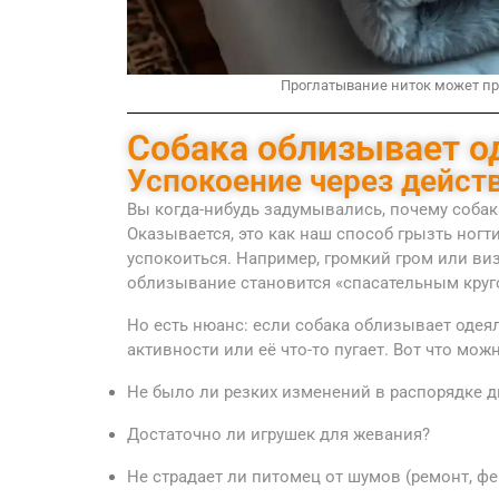
Проглатывание ниток может пр
Собака облизывает о
Успокоение через дейст
Вы когда-нибудь задумывались, почему собак
Оказывается, это как наш способ грызть ногт
успокоиться. Например, громкий гром или виз
облизывание становится «спасательным круг
Но есть нюанс: если собака облизывает одеял
активности или её что-то пугает. Вот что мож
Не было ли резких изменений в распорядке д
Достаточно ли игрушек для жевания?
Не страдает ли питомец от шумов (ремонт, ф