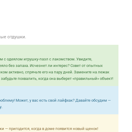
ые отдушки.
м с одеялом игрушку-пазл с лакомством. Увидите,
яло без запаха. Исчезнет ли интерес? Совет от опытных
ом активно, спрячьте его на пару дней. Замените на лежак
 забудьте похвалить, когда она выберет «правильный» объект!
роблему! Может, у вас есть свой лайфхак? Давайте обсудим —
у.
ки — пригодится, когда в доме появится новый щенок!