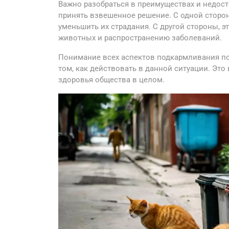
Важно разобраться в преимуществах и недос
принять взвешенное решение. С одной сторо
уменьшить их страдания. С другой стороны, э
животных и распространению заболеваний.
Понимание всех аспектов подкармливания п
том, как действовать в данной ситуации. Это
здоровья общества в целом.