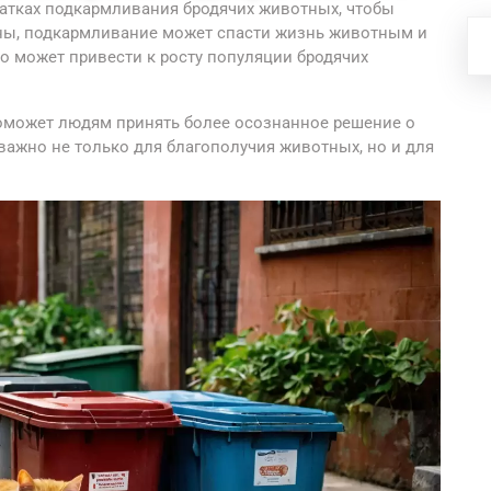
татках подкармливания бродячих животных, чтобы
ны, подкармливание может спасти жизнь животным и
то может привести к росту популяции бродячих
оможет людям принять более осознанное решение о
 важно не только для благополучия животных, но и для