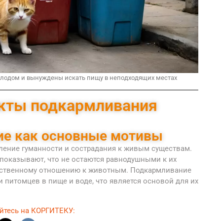
олодом и вынуждены искать пищу в неподходящих местах
кты подкармливания
ие как основные мотивы
ение гуманности и сострадания к живым существам.
показывают, что не остаются равнодушными к их
ветственному отношению к животным. Подкармливание
 питомцев в пище и воде, что является основой для их
йтесь на КОРГИТЕКУ: