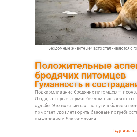
Бездомные животные часто сталкиваются с г
Положительные аспе
бродячих питомцев
Гуманность и сострадан
Подкармливание бродячих питомцев — проявл
Люди, которые кормят бездомных животных, 
судьбе. Это важный шаг на пути к более от
помогает удовлетворить базовые потребности
выживания и благополучия.
Подписыва