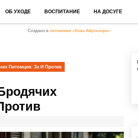
ОБ УХОДЕ
ВОСПИТАНИЕ
НА ДОСУГЕ
Создано в
питомнике «Клан Айронхорн»
их Питомцев: За И Против
Бродячих
Против