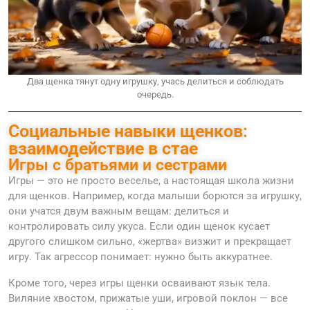
Два щенка тянут одну игрушку, учась делиться и соблюдать
очередь.
Социальные навыки щенков:
взаимодействие в стае
Игры с братьями и сестрами
Игры — это не просто веселье, а настоящая школа жизни
для щенков. Например, когда малыши борются за игрушку,
они учатся двум важным вещам: делиться и
контролировать силу укуса. Если один щенок кусает
другого слишком сильно, «жертва» визжит и прекращает
игру. Так агрессор понимает: нужно быть аккуратнее.
Кроме того, через игры щенки осваивают язык тела.
Виляние хвостом, прижатые уши, игровой поклон — все