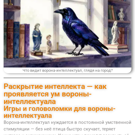
Что видит ворона-интеллектуал, глядя на город?
Раскрытие интеллекта — как
проявляется ум вороны-
интеллектуала
Игры и головоломки для вороны-
интеллектуала
Ворона-интеллектуал нуждается в постоянной умственной
стимуляции — без неё птица быстро скучает, теряет