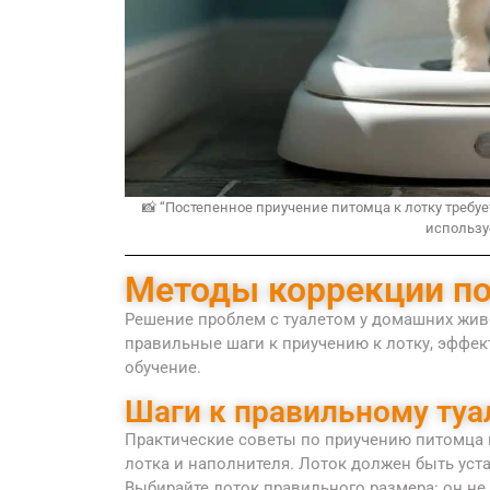
📸 “Постепенное приучение питомца к лотку требуе
использу
Методы коррекции п
Решение проблем с туалетом у домашних жив
правильные шаги к приучению к лотку, эффек
обучение.
Шаги к правильному туа
Практические советы по приучению питомца 
лотка и наполнителя. Лоток должен быть уст
Выбирайте лоток правильного размера: он н