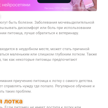
м
огут быть болезни. Заболевания мочевыделительной
 вызывать дискомфорт или боль при использовании
нии питомца, лучше обратиться к ветеринару.
аходится в неудобном месте, может стать причиной
аться маленьким или слишком глубоким лотком. Также
я, так как некоторые питомцы предпочитают
мания приучению питомца к лотку с самого детства.
ет справлять нужду где попало. Регулярное обучение и
ть таких проблем.
я лотка
ь. Если питомец не имеет доступа к лотку или