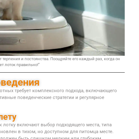
т терпения и постоянства. Поощряйте его каждый раз, когда он
ет лоток правильно!”
оведения
отных требует комплексного подхода, включающего
тивные поведенческие стратегии и регулярное
лету
к лотку включают выбор подходящего места, типа
ановлен в тихом, но доступном для питомца месте.
е должен быть слишком мелким или глубоким.