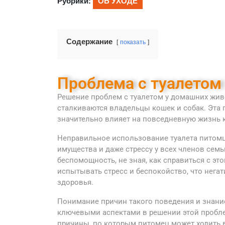
Рубрики:
ОБ УХОДЕ
Содержание
показать
Проблема с туалетом
Решение проблем с туалетом у домашних живо
сталкиваются владельцы кошек и собак. Эта
значительно влияет на повседневную жизнь ка
Неправильное использование туалета питомц
имущества и даже стрессу у всех членов сем
беспомощность, не зная, как справиться с эт
испытывать стресс и беспокойство, что нега
здоровья.
Понимание причин такого поведения и знани
ключевыми аспектами в решении этой пробл
причины, по которым питомец может ходить в