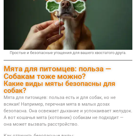
Простые и безопасные угощения для вашего хвостатого друга.
Мята для питомцев: польза —
Собакам тоже можно?
Какие виды мяты безопасны для
собак?
Мята для питомцев: польза есть и для собак, но не
всякая! Например, перечная мята в малых дозах
безопасна. Она освежает дыхание и успокаивает желудок.
А вот кошачья мята (котовник) собакам не подходит —
она может вызвать расстройство.
Как отличить безопасные виды: