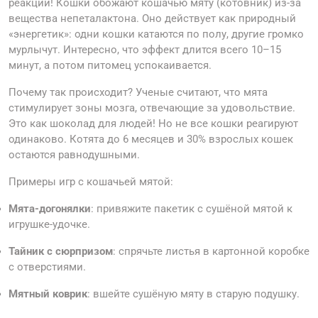
реакции! Кошки обожают кошачью мяту (котовник) из-за
вещества непеталактона. Оно действует как природный
«энергетик»: одни кошки катаются по полу, другие громко
мурлычут. Интересно, что эффект длится всего 10–15
минут, а потом питомец успокаивается.
Почему так происходит? Ученые считают, что мята
стимулирует зоны мозга, отвечающие за удовольствие.
Это как шоколад для людей! Но не все кошки реагируют
одинаково. Котята до 6 месяцев и 30% взрослых кошек
остаются равнодушными.
Примеры игр с кошачьей мятой:
Мята-догонялки
: привяжите пакетик с сушёной мятой к
игрушке-удочке.
Тайник с сюрпризом
: спрячьте листья в картонной коробке
с отверстиями.
Мятный коврик
: вшейте сушёную мяту в старую подушку.