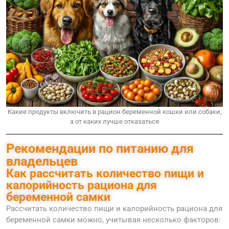
Какие продукты включить в рацион беременной кошки или собаки,
а от каких лучше отказаться
Рекомендации по питанию для
владельцев
Как рассчитать количество пищи и
калорийность рациона для
беременной самки
Рассчитать количество пищи и калорийность рациона для
беременной самки можно, учитывая несколько факторов: