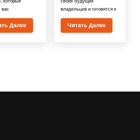
, которые
своих будущих
 вас
владельцев и готовятся к
ать Далее
Читать Далее