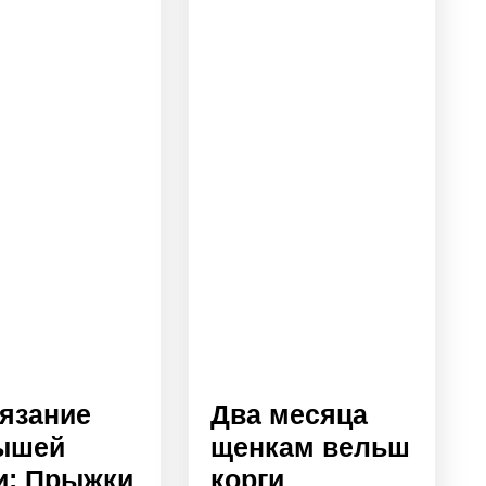
язание
Два месяца
ышей
щенкам вельш
и: Прыжки
корги