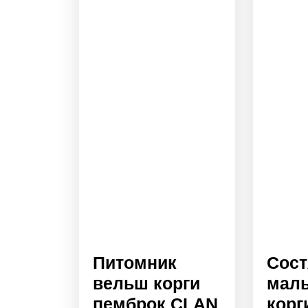
Питомник
Сост
вельш корги
мал
пемброк CLAN
корг