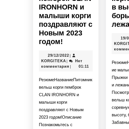
IRONHORN и
в вы
малыши корги
борь
поздравляют с
лежа
Новым 2023
19/
годом!
KORGI
комме
29/12/2022
|
KORGITEKA
Нет
|
РезюмеНазваниеСостязан
комментария
01:11
|
ие малы
Прыжки 
РезюмеНазваниеПитомник
и лежан
вельш корги пемброк
Посмотр
CLAN IRONHORN и
вельш к
малыши корги
соревну
поздравляют с Новым
высоту, 
2023 годом!Описание
Забавны
Познакомьтесь с