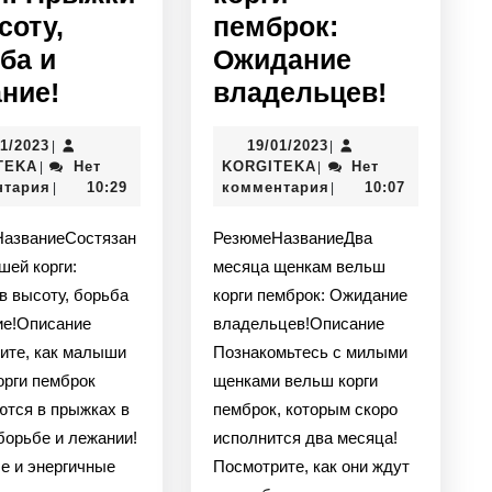
соту,
пемброк:
ба и
Ожидание
ние!
владельцев!
01/2023
19/01/2023
|
|
TEKA
Нет
KORGITEKA
Нет
|
|
нтария
10:29
комментария
10:07
|
|
РезюмеНазваниеДва
шей корги:
месяца щенкам вельш
в высоту, борьба
корги пемброк: Ожидание
ие!Описание
владельцев!Описание
ите, как малыши
Познакомьтесь с милыми
орги пемброк
щенками вельш корги
ются в прыжках в
пемброк, которым скоро
борьбе и лежании!
исполнится два месяца!
е и энергичные
Посмотрите, как они ждут