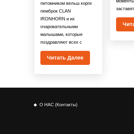
моменты
питомником вельш корги
заставят
пемброк CLAN
IRONHORN и их
Чит
очаровательными
малышами, которые
поздравляют всех с
Читать Далее
О НАС (Контакты)