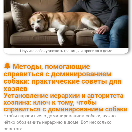
Научите собаку уважать границы и правила в доме
🔔 Методы, помогающие
справиться с доминированием
собаки: практические советы для
хозяев
Установление иерархии и авторитета
хозяина: ключ к тому, чтобы
справиться с доминированием собаки
Чтобы справиться с доминированием собаки, нужно
чётко обозначить иерархию в доме. Вот несколько
советов: