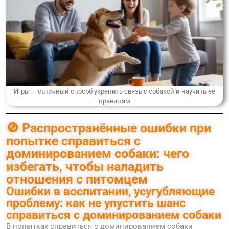
Игры — отличный способ укрепить связь с собакой и научить её
правилам
🚫 Распространённые ошибки при
попытке справиться с
доминированием собаки: чего
избегать, чтобы наладить
отношения с питомцем
Ошибки в воспитании, усугубляющие
проблему: как не упустить шанс
справиться с доминированием собаки
В попытках справиться с доминированием собаки