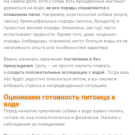
На самом деле, хотя у собак есть врождённый инстинкт
держаться на воде,
не все породы справляются с
плаванием легко
. Например, коротконогие собаки (корги,
таксы), брахицефальные породы (мопсы, бульдоги) и
пушистые мелкие породы (пекинесы, ши-тцу) часто
испытывают трудности. Кроме того, даже «водные»
породы (лабрадоры, спаниели) могут бояться воды из-за
негативного опыта или особенностей характера.
Важно начинать приучение
постепенно и без
принуждения
. Цель — не просто научить плавать,
а
создать положительные ассоциации с водой
. Тогда ваш
пёс будет радостно плескаться летом, а вы сможете
избежать стресса в непредвиденных ситуациях.
Оцениваем готовность питомца к
воде
Перед началом приучения собаки к воде важно понять,
готова ли она психологически и физически. Начнём с
наблюдения за поведением: