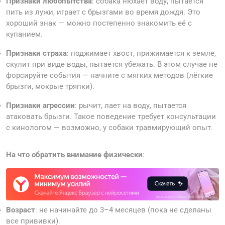
Признаки любопытства
: собака нюхает воду, пытается
пить из лужи, играет с брызгами во время дождя. Это
хороший знак — можно постепенно знакомить её с
купанием.
Признаки страха
: поджимает хвост, прижимается к земле,
скулит при виде воды, пытается убежать. В этом случае не
форсируйте события — начните с мягких методов (лёгкие
брызги, мокрые тряпки).
Признаки агрессии
: рычит, лает на воду, пытается
атаковать брызги. Такое поведение требует консультации
с кинологом — возможно, у собаки травмирующий опыт.
На что обратить внимание физически
:
Возраст
: не начинайте до 3–4 месяцев (пока не сделаны
все прививки).