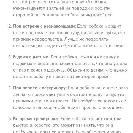
она встревожена или боится другой собаки.
Рекомендуется взять её на поводок и обойти
стороной потенциального “конфликтного” пса.
При встрече с незнакомцами
: Если собака морщит
нос и поднимает верхнюю губу, показывая зубы, это
признак недовольства. Лучше не позволять
незнакомцам гладить её, чтобы избежать агрессии.
В доме с детьми
: Если собака ложится на спину и
поджимает хвост, это может означать, что она устала
от игр и хочет отдохнуть. Объясните детям, что нужно
оставить собаку в покое на некоторое время.
При визите к ветеринару
: Если собака начинает часто
дышать, прижимает уши и смотрит в одну точку, это
признаки страха и стресса. Попробуйте успокоить её
голосом и лаской, чтобы визит прошёл спокойнее.
Во время тренировки
: Если собака виляет хвостом
быстро и коротко, это может означать, что она
возбуждена или нервничает. Сделайте тренировку