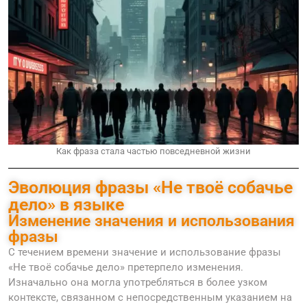
Как фраза стала частью повседневной жизни
Эволюция фразы «Не твоё собачье
дело» в языке
Изменение значения и использования
фразы
С течением времени значение и использование фразы
«Не твоё собачье дело» претерпело изменения.
Изначально она могла употребляться в более узком
контексте, связанном с непосредственным указанием на