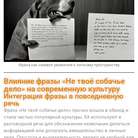
Фраза как символ уважения к личному пространству
Влияние фразы «Не твоё собачье
дело» на современную культуру
Интеграция фразы в повседневную
речь
Фраза «Не твоё собачье дело» прочно вошла в обиход и
стала частью популярной культуры. Её используют в
разговорной речи для обозначения нежелания делиться
информацией или допускать вмешательство в личные
дела. Простота и выразительность делают её удобной для