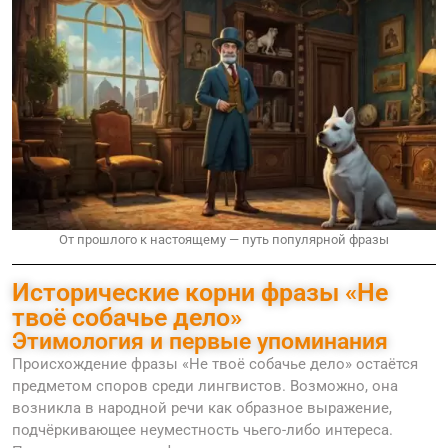
От прошлого к настоящему — путь популярной фразы
Исторические корни фразы «Не
твоё собачье дело»
Этимология и первые упоминания
Происхождение фразы «Не твоё собачье дело» остаётся
предметом споров среди лингвистов. Возможно, она
возникла в народной речи как образное выражение,
подчёркивающее неуместность чьего-либо интереса.