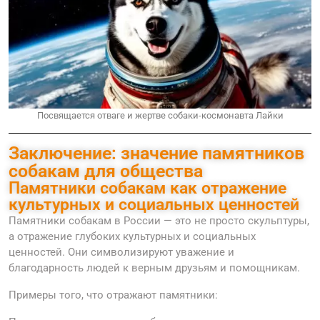
Посвящается отваге и жертве собаки-космонавта Лайки
Заключение: значение памятников
собакам для общества
Памятники собакам как отражение
культурных и социальных ценностей
Памятники собакам в России — это не просто скульптуры,
а отражение глубоких культурных и социальных
ценностей. Они символизируют уважение и
благодарность людей к верным друзьям и помощникам.
Примеры того, что отражают памятники: