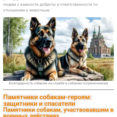
людям о важности доброты и ответственности по
отношению к животным.
Благодарность собакам на службе и собакам-пограничникам
Памятники собакам-героям:
защитники и спасатели
Памятники собакам, участвовавшим в
военных действиях