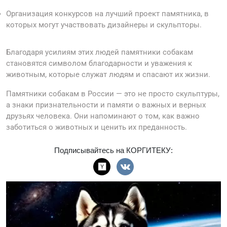
Организация конкурсов на лучший проект памятника, в
которых могут участвовать дизайнеры и скульпторы.
Благодаря усилиям этих людей памятники собакам
становятся символом благодарности и уважения к
животным, которые служат людям и спасают их жизни.
Памятники собакам в России — это не просто скульптуры,
а знаки признательности и памяти о важных и верных
друзьях человека. Они напоминают о том, как важно
заботиться о животных и ценить их преданность.
Подписывайтесь на КОРГИТЕКУ: