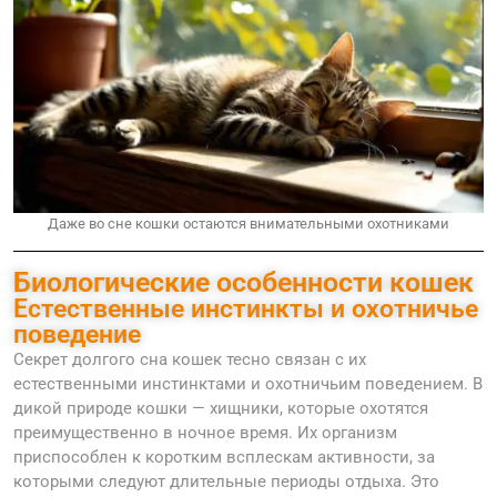
Даже во сне кошки остаются внимательными охотниками
Биологические особенности кошек
Естественные инстинкты и охотничье
поведение
Секрет долгого сна кошек тесно связан с их
естественными инстинктами и охотничьим поведением. В
дикой природе кошки — хищники, которые охотятся
преимущественно в ночное время. Их организм
приспособлен к коротким всплескам активности, за
которыми следуют длительные периоды отдыха. Это